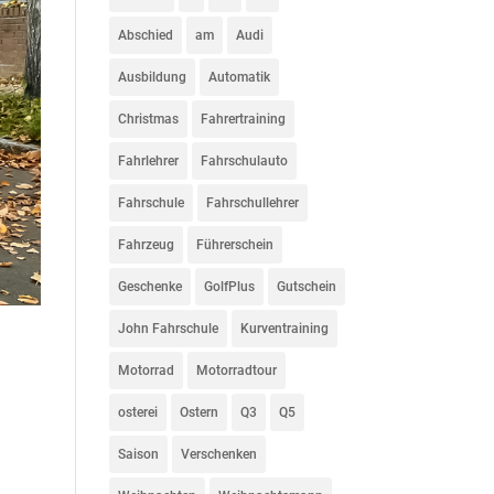
Abschied
am
Audi
Ausbildung
Automatik
Christmas
Fahrertraining
Fahrlehrer
Fahrschulauto
Fahrschule
Fahrschullehrer
Fahrzeug
Führerschein
Geschenke
GolfPlus
Gutschein
John Fahrschule
Kurventraining
Motorrad
Motorradtour
osterei
Ostern
Q3
Q5
Saison
Verschenken