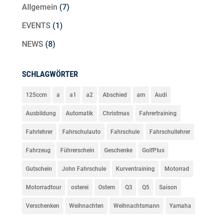
Allgemein
(7)
EVENTS
(1)
NEWS
(8)
SCHLAGWÖRTER
125ccm
a
a1
a2
Abschied
am
Audi
Ausbildung
Automatik
Christmas
Fahrertraining
Fahrlehrer
Fahrschulauto
Fahrschule
Fahrschullehrer
Fahrzeug
Führerschein
Geschenke
GolfPlus
Gutschein
John Fahrschule
Kurventraining
Motorrad
Motorradtour
osterei
Ostern
Q3
Q5
Saison
Verschenken
Weihnachten
Weihnachtsmann
Yamaha