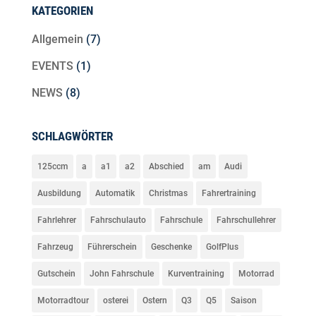
KATEGORIEN
Allgemein
(7)
EVENTS
(1)
NEWS
(8)
SCHLAGWÖRTER
125ccm
a
a1
a2
Abschied
am
Audi
Ausbildung
Automatik
Christmas
Fahrertraining
Fahrlehrer
Fahrschulauto
Fahrschule
Fahrschullehrer
Fahrzeug
Führerschein
Geschenke
GolfPlus
Gutschein
John Fahrschule
Kurventraining
Motorrad
Motorradtour
osterei
Ostern
Q3
Q5
Saison